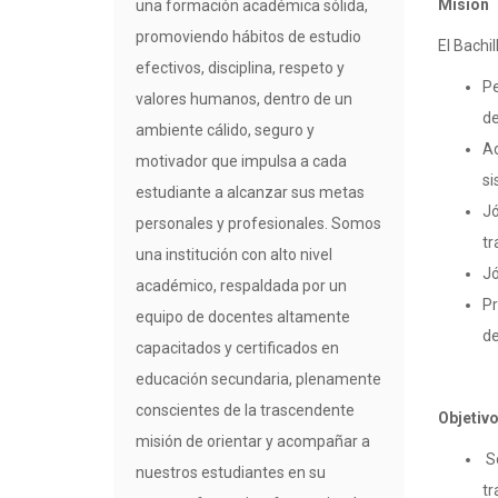
Mision
una formación académica sólida,
promoviendo hábitos de estudio
El Bachi
efectivos, disciplina, respeto y
Pe
valores humanos, dentro de un
de
ambiente cálido, seguro y
Ad
motivador que impulsa a cada
si
estudiante a alcanzar sus metas
Jó
personales y profesionales. Somos
tr
una institución con alto nivel
Jó
académico, respaldada por un
Pr
equipo de docentes altamente
de
capacitados y certificados en
educación secundaria, plenamente
conscientes de la trascendente
Objetiv
misión de orientar y acompañar a
S
nuestros estudiantes en su
tr