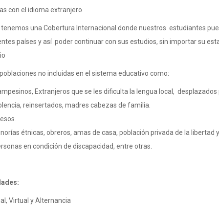
s con el idioma extranjero.
tenemos una Cobertura Internacional donde nuestros estudiantes pued
entes países y así poder continuar con sus estudios, sin importar su es
io
poblaciones no incluidas en el sistema educativo como:
mpesinos, Extranjeros que se les dificulta la lengua local, desplazados 
olencia, reinsertados, madres cabezas de familia.
esos.
norías étnicas, obreros, amas de casa, población privada de la libertad 
rsonas en condición de discapacidad, entre otras.
dades:
al, Virtual y Alternancia