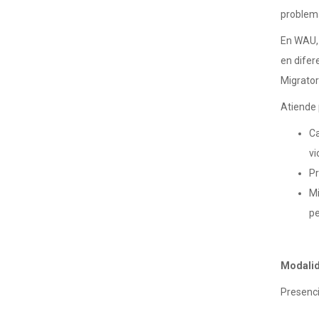
problema
En WAU, 
en difer
Migrator
Atiende 
Ca
vi
Pr
Mi
pe
Modali
Presenci