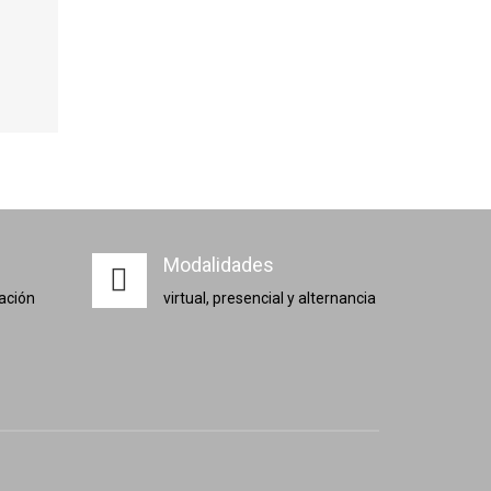
Modalidades
zación
virtual, presencial y alternancia