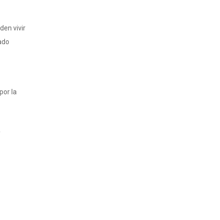
en vivir
tado
por la
y