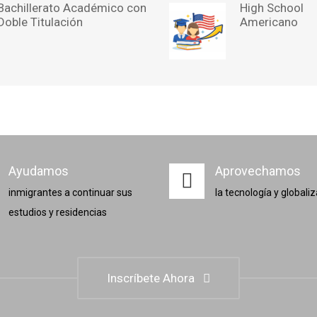
Bachillerato Académico con
High School
Doble Titulación
Americano
Ayudamos
Aprovechamos
inmigrantes a continuar sus
la tecnología y globali
estudios y residencias
Inscríbete Ahora