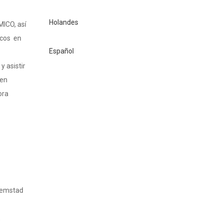
Holandes
ICO, así
icos en
Español
y asistir
 en
ora
llemstad
,