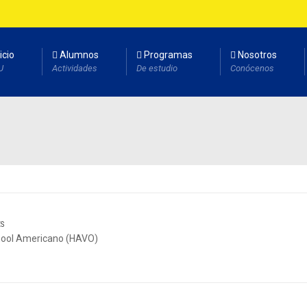
icio
Alumnos
Programas
Nosotros
U
Actividades
De estudio
Conócenos
ES
hool Americano (HAVO)