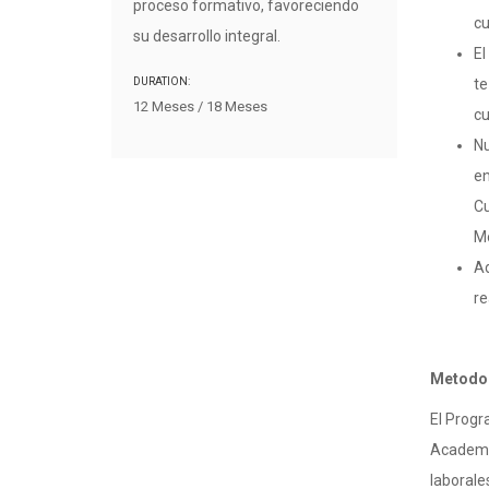
proceso formativo, favoreciendo
cu
su desarrollo integral.
El
DURATION:
te
12 Meses / 18 Meses
cu
Nu
en
Cu
Mo
Ad
re
Metodo
El Prog
Academy 
laborale