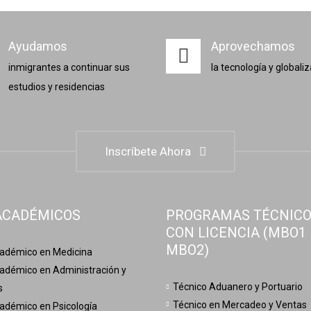
Ayudamos
Aprovechamos
inmigrantes a continuar sus
la tecnología y globali
estudios y residencias
Inscríbete Ahora
ACADÉMICOS
PROGRAMAS TÉCNIC
CON LICENCIA (MBO1
MBO2)
adémico en Medicina
adémico en Administración y
Técnico Aduanero y Portuario
s
Técnico en Mercadeo y Ventas
adémico en Psicología