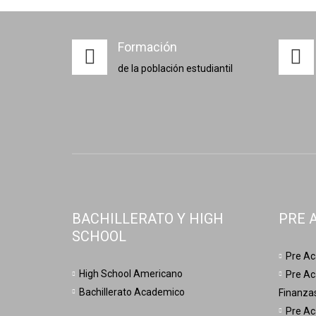
Formación
de la población estudiantil
BACHILLERATO Y HIGH
PRE 
SCHOOL
Pre Ac
High School Americano
Pre Ac
Bachillerato Academico
Finanza
Pre Ac