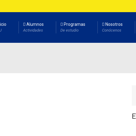
icio
Alumnos
Programas
Nosotros
U
Actividades
De estudio
Conócenos