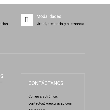
Modalidades
zación
virtual, presencial y alternancia
OS
 –
CONTÁCTANOS
Correo Electrónico:
contacto@waucuracao.com