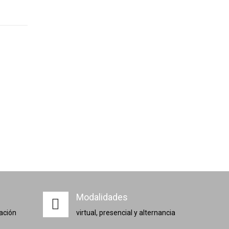
Modalidades
zación
virtual, presencial y alternancia