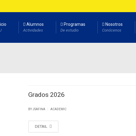
icio
Alumnos
Programas
Nosotros
U
Actividades
De estudio
Conócenos
Grados 2026
|
BY
JSAFINA
ACADEMIC
DETAIL