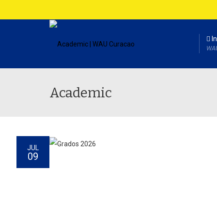
In
WA
Academic
JUL
09