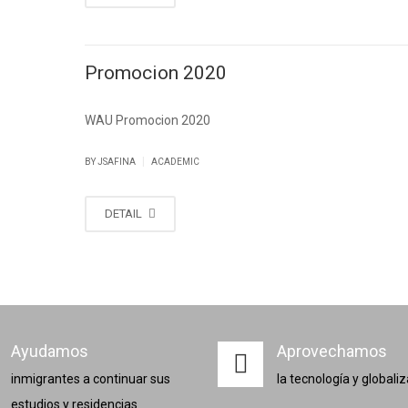
Promocion 2020
WAU Promocion 2020
|
BY
JSAFINA
ACADEMIC
DETAIL
Ayudamos
Aprovechamos
inmigrantes a continuar sus
la tecnología y globali
estudios y residencias